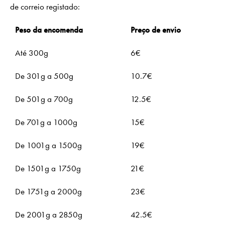
de correio registado:
Peso da encomenda
Preço de envio
Até 300g
6€
De 301g a 500g
10.7€
De 501g a 700g
12.5€
De 701g a 1000g
15€
De 1001g a 1500g
19€
De 1501g a 1750g
21€
De 1751g a 2000g
23€
De 2001g a 2850g
42.5€