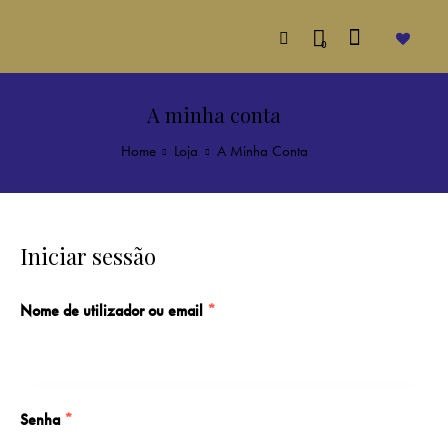
0
A minha conta
Home
Loja
A Minha Conta
Iniciar sessão
Nome de utilizador ou email
*
Senha
*