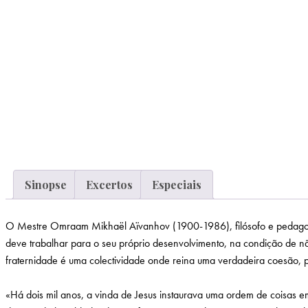
Sinopse
Excertos
Especiais
O Mestre Omraam Mikhaël Aïvanhov (1900-1986), filósofo e pedagogo d
deve trabalhar para o seu próprio desenvolvimento, na condição de n
fraternidade é uma colectividade onde reina uma verdadeira coesão, 
«Há dois mil anos, a vinda de Jesus instaurava uma ordem de coisas e