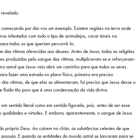
 revelado.
tão começando por dar-vos um exemplo. Existem regiões na terra onde
nos infestados com todo o tipo de animalejos, cavar túneis na
para todos os que queriam percorrê-lo.
as vítimas oferecidas aos deuses. Antes de Jesus, todas as religiões
es produzidas pelo sangue das vítimas, multiplicavam-se e reforçavam-
o astral que Jesus veio abrir um caminho para que todos os seres
ra fazer uma estrada no plano físico, primeiro era preciso
 das vítimas, de que elas se alimentavam, foi preciso que Jesus desse o
se fluido tão puro que é uma condensação da vida divina.
m sentido literal como em sentido figurado, pois, antes de ser esse
as qualidades e virtudes. E embora, aparentemente, o sangue de Jesus
 do próprio Deus. Ao caírem no chão, as substâncias celestes de que
o possuía. E quando as entidades do mundo astral se lançaram para se