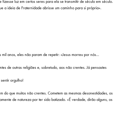
fizesse luz em certos seres para ela se transmitir de século em século.
e a ideia de Fraternidade abrisse um caminho para si própria».
is mil anos, eles não param de repetir: «Jesus morreu por nós…
s de outras religiões e, sobretudo, aos não crentes. Já pensastes
sentir orgulho!
es nem do que muitos não crentes. Cometem as mesmas desonestidades, os
ente de natureza por ter sido batizado. «É verdade, dirão alguns, os