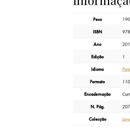
Peso
190
ISBN
978
Ano
201
Edição
1
Idioma
Port
Formato
110
Encadernação
Car
N. Pág.
207
Colecção
Izvo