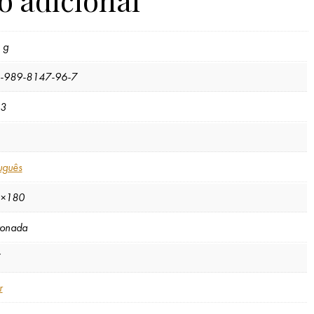
 g
-989-8147-96-7
3
uguês
×180
tonada
r