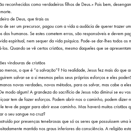
ão reconhecidos como verdadeiros filhos de Deus.» Pois bem, desengana
 morte.
deiro de Deus, que tirais os
e ser um precursor, pagou com a vida a audácia de querer trazer uma lu
os dos humanos. Se estes cometem erros, são responsáveis e devem pagar
da espiritual, nem sequer da vida psíquica. Pode-se dar-lhes todos os 
á-los. Quando se vê certos cristãos, mesmo daqueles que se apresentam
ções vindouras de cristãos
o menos, o que é “a salvação”? Na realidade, Jesus fez mais do que a
guirem salvar-se a si mesmos pelos seus próprios esforços e eles pode
manos novas verdades, novos métodos, para os salvar, mas cabe a eles c
!» De modo algum! A grandeza do sacrifício de Jesus não diminui se eu vo
feiçoar tem de fazer esforços. Podem abrir-nos o caminho, podem dize
 ele teve de pagar para abrir esse caminho. Mas haverá muitos cristão
ar o seu sangue na cruz?
struído por presenças tenebrosas que só os seres que possuíssem uma i
ositadamente mantido nos graus inferiores da consciência. A religião es