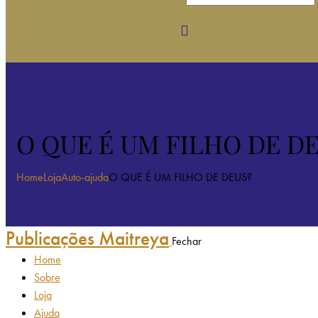
O QUE É UM FILHO DE D
Home
Loja
Auto-ajuda
O QUE É UM FILHO DE DEUS?
Publicações Maitreya
Fechar
Home
Sobre
Loja
Ajuda