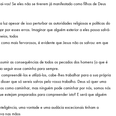
i-vos! Se eles não se tiverem já manifestado como filhos de Deus
z apesar de isso perturbar as autoridades religiosas e políticas do
 por esses erros. Imaginar que alguém exterior a eles possa salvá-
meios, todos
 como mais fervorosos, é evidente que Jesus não os salvou: em que
ssumir as consequências de todos os pecados dos homens (o que é
rão seguir esse caminho para sempre.
ompreendê-los e utilizá-los, cabe-lhes trabalhar para a sua própria
s disser que só sereis salvos pelo vosso trabalho. Deus só quer uma
r-nos como caminhar, mas ninguém pode caminhar por nós, somos nós
s que estejam preparados para compreender isto? E será que alguém
nteligência, uma vontade e uma audácia excecionais tinham a
tava nas mãos