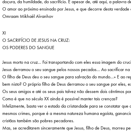
doçura, da humildade, do sacrifício. E apesar de, até aqui, a palavra 
O amor ao próximo ensinado por Jesus, e que decorre desta verdade de
Omraam Mikhaël Aïvanhov
XI
O SACRIFÍCIO DE JESUS NA CRUZ:
OS PODERES DO SANGUE
Jesus morto na cruz… Foi transportando com eles essa imagem do crucif
Jesus derramou o seu sangue pelos nossos pecados… Ao sacrificar na 
O filho de Deus deu o seu sangue para salvação do mundo…» E ao repet
bem nisto? O próprio filho de Deus derramou o seu sangue por eles, ex
Os seus amigos e até os seus pais talvez não dessem dois cêntimos por
Como é que no século XX ainda é possível manter tais crenças?
Infelizmente, basta ver o estado da cristandade para se constatar que
mesmos crimes, porque é a mesma natureza humana egoísta, gananciosa
cristãos também são pobres pecadores.
Mas, se acreditarem sinceramente que Jesus, filho de Deus, morreu pel