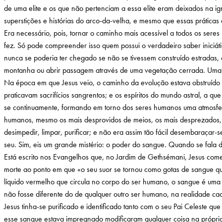
de uma elite e os que não pertenciam a essa elite eram deixados na ig
superstições e histórias do arco-da-velha, e mesmo que essas práticas 
Era necessário, pois, tornar o caminho mais acessível a todos os seres
fez. Só pode compreender isso quem possui o verdadeiro saber iniciáti
nunca se poderia ter chegado se não se tivessem construído estradas, c
montanha ou abrir passagem através de uma vegetação cerrada. Uma ve
Na época em que Jesus veio, o caminho da evolução estava obstruído p
praticavam sacrifícios sangrentos; e os espíritos do mundo astral, a
se continuamente, formando em torno dos seres humanos uma atmosfera 
humanos, mesmo os mais desprovidos de meios, os mais desprezados, po
desimpedir, limpar, purificar; e não era assim tão fácil desembaraçar-
seu. Sim, eis um grande mistério: o poder do sangue. Quando se fala d
Está escrito nos Evangelhos que, no Jardim de Gethsémani, Jesus come
morte ao ponto em que «o seu suor se tornou como gotas de sangue que
líquido vermelho que circula no corpo do ser humano, o sangue é uma 
não fosse diferente do de qualquer outro ser humano, na realidade ca
Jesus tinha-se purificado e identificado tanto com o seu Pai Celeste 
esse sangue estava impregnado modificaram qualquer coisa na própria 