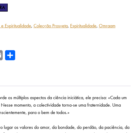
RA
 e Espiritualidade
,
Colecção Prosveta
,
Espiritualidade
,
Omraam
r
Email
Share
os múltiplos aspectos da ciência iniciática, ele precisa: «Cada um
. Nesse momento, a colectividade torna-se uma fraternidade. Uma
onscientemente, para o bem de todos.»
ro lugar os valores do amor, da bondade, do perdão, da paciência, da