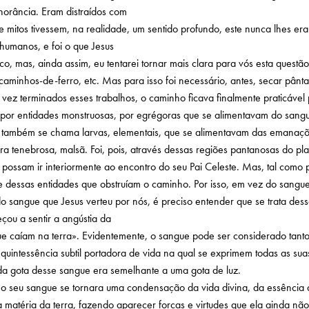
norância. Eram distraídos com
e mitos tivessem, na realidade, um sentido profundo, este nunca lhes era
 humanos, e foi o que Jesus
co, mas, ainda assim, eu tentarei tornar mais clara para vós esta ques
aminhos-de-ferro, etc. Mas para isso foi necessário, antes, secar pânta
z terminados esses trabalhos, o caminho ficava finalmente praticável 
or entidades monstruosas, por egrégoras que se alimentavam do sangue d
 que também se chama larvas, elementais, que se alimentavam das emanaçõ
tenebrosa, malsã. Foi, pois, através dessas regiões pantanosas do plan
ssam ir interiormente ao encontro do seu Pai Celeste. Mas, tal como pa
se dessas entidades que obstruíam o caminho. Por isso, em vez do sangue
o sangue que Jesus verteu por nós, é preciso entender que se trata des
çou a sentir a angústia da
 caíam na terra». Evidentemente, o sangue pode ser considerado tanto e
quintessência subtil portadora de vida na qual se exprimem todas as su
da gota desse sangue era semelhante a uma gota de luz.
que o seu sangue se tornara uma condensação da vida divina, da essência
matéria da terra, fazendo aparecer forças e virtudes que ela ainda nã