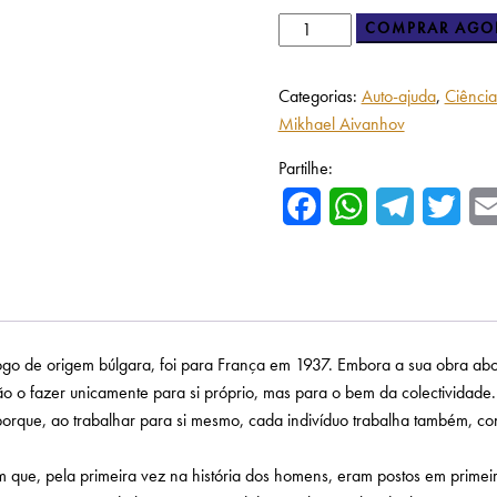
COMPRAR AGO
Categorias:
Auto-ajuda
,
Ciência
Mikhael Aivanhov
Partilhe:
Facebook
WhatsApp
Telegram
Twitte
e origem búlgara, foi para França em 1937. Embora a sua obra aborde 
ão o fazer unicamente para si próprio, mas para o bem da colectividade
porque, ao trabalhar para si mesmo, cada indivíduo trabalha também, c
m que, pela primeira vez na história dos homens, eram postos em primei