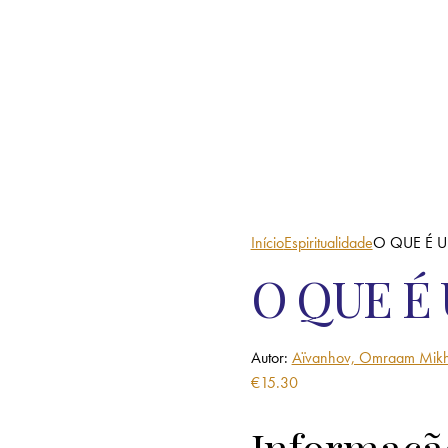
Início
Espiritualidade
O QUE É U
O QUE É
Autor:
Aïvanhov, Omraam Mikh
€
15.30
Informaçã