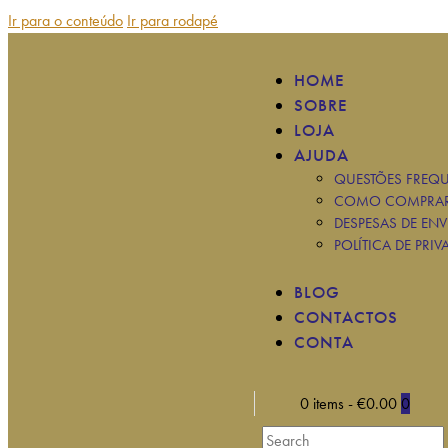
Ir para o conteúdo
Ir para rodapé
HOME
SOBRE
LOJA
AJUDA
QUESTÕES FREQU
COMO COMPRA
DESPESAS DE ENV
POLÍTICA DE PRIV
BLOG
CONTACTOS
CONTA
0 items
-
€0.00
0