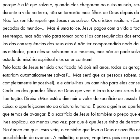
porque é a fé que salva e, quando eles chegarem ao outro mundo, ser
durante a vida na terra, não se tornarão mais filhos de Deus depois da
Não faz sentido repetir que Jesus nos salvou. Os cristãos recitam: «Cor
pecados do mundo»… Mas é uma tolice. Jesus pagou com a vida o facto d
seu tempo, mas não veio para tomar para si as consequências dos err
los das consequências dos seus atos é não ter compreendido nada da vi
os métodos, para eles se salvarem a si mesmos, mas não se pode salv
estado de miséria espiritual eles se encontram!
Pelo facto de Jesus ter sido crucificado há dois mil anos, todas as gera
estariam automaticamente salvas?… Mas será que as pessoas sabem, a
completamente impossível); ele abriu-lhes um caminho para eles conse
Cada um dos grandes filhos de Deus que vem à terra traz aos seres hu
libertação. Direis: «Mas está a diminuir o valor do sacrifício de Jesus
coisa: o aperfeiçoamento da criatura humana. E para alguém se aper
que temos de avançar. E o sacrifício de Jesus foi também o preço que
lhes explicou, ao menos uma vez, por que é que Jesus tinha de derram
Na época em que Jesus veio, o caminho que leva a Deus estava tão ob
possibilidade de avançar. A multidão, o povo, vegetava, pois era prop