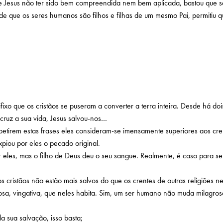
de Jesus não ter sido bem compreendida nem bem aplicada, bastou que se 
 que os seres humanos são filhos e filhas de um mesmo Pai, permitiu qu
ixo que os cristãos se puseram a converter a terra inteira. Desde há do
cruz a sua vida, Jesus salvou-nos…
irem estas frases eles consideram-se imensamente superiores aos crente
piou por eles o pecado original.
 eles, mas o filho de Deus deu o seu sangue. Realmente, é caso para se 
 os cristãos não estão mais salvos do que os crentes de outras religiõ
, vingativa, que neles habita. Sim, um ser humano não muda milagrosam
a sua salvação, isso basta;