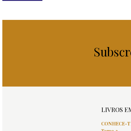
Subscr
LIVROS E
CONHECE-TE
Tomo 2