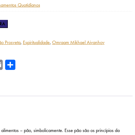
samentos Quotidianos
RA
o Prosveta
,
Espiritualidade
,
Omraam Mikhael Aivanhov
r
Email
Share
alimentos – pão, simbolicamente. Esse pão são os princípios da