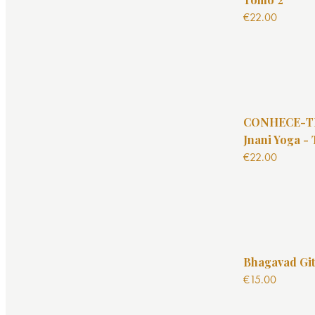
€
22.00
CONHECE-TE
Jnani Yoga -
€
22.00
Bhagavad Git
€
15.00