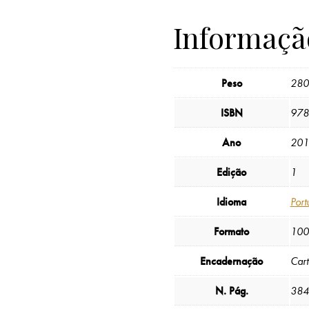
Informaçã
Peso
280
ISBN
978
Ano
201
Edição
1
Idioma
Port
Formato
100
Encadernação
Car
N. Pág.
384