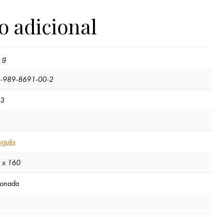
o adicional
 g
-989-8691-00-2
3
uguês
 x 160
tonada