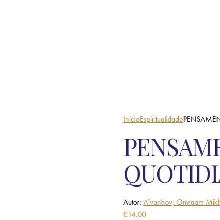
Início
Espiritualidade
PENSAMEN
PENSAM
QUOTIDI
Autor:
Aïvanhov, Omraam Mikh
€
14.00