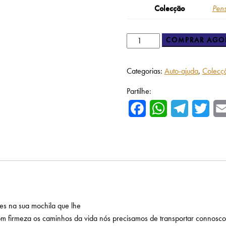
Colecção
Pen
COMPRAR AGO
Categorias:
Auto-ajuda
,
Colecçã
Partilhe:
Facebook
WhatsApp
Telegram
Twitte
es na sua mochila que lhe
om firmeza os caminhos da vida nós precisamos de transportar connosco 