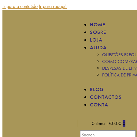
Ir para o conteúdo
Ir para rodapé
HOME
SOBRE
LOJA
AJUDA
QUESTÕES FREQU
COMO COMPRA
DESPESAS DE ENV
POLÍTICA DE PRIV
BLOG
CONTACTOS
CONTA
0 items
-
€0.00
0