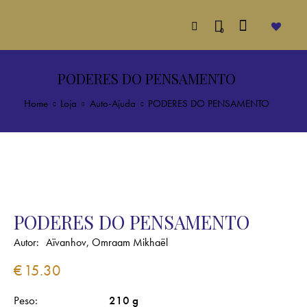
0
PODERES DO PENSAMENTO
Home
Loja
Auto-Ajuda
PODERES DO PENSAMENTO
PODERES DO PENSAMENTO
Autor:
Aïvanhov, Omraam Mikhaël
€
15.30
Peso
210 g