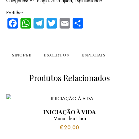
Categorias:
Astrologia
,
Auto-ajuda
,
Espiritualidade
Partilhe:
F
W
T
T
E
S
a
h
e
w
m
h
c
a
l
i
a
a
e
t
e
t
i
r
SINOPSE
EXCERTOS
ESPECIAIS
b
s
g
t
l
e
Produtos Relacionados
o
A
r
e
o
p
a
r
k
p
m
INICIAÇÃO À VIDA
Maria Elisa Flora
€
20.00