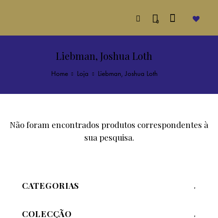
0
Liebman, Joshua Loth
Home
Loja
Liebman, Joshua Loth
Não foram encontrados produtos correspondentes à
sua pesquisa.
CATEGORIAS
COLECÇÃO