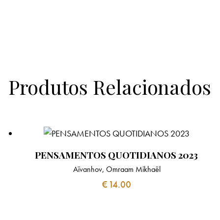
k
p
r
t
i
a
p
a
e
l
r
m
r
e
Produtos Relacionados
PENSAMENTOS QUOTIDIANOS 2023
Aïvanhov, Omraam Mikhaël
€
14.00