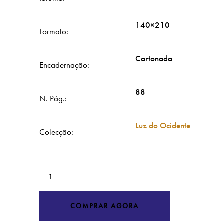
140×210
Formato
Cartonada
Encadernação
88
N. Pág.
Luz do Ocidente
Colecção
Quantidade
de
VIVA
COMPRAR AGORA
A