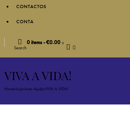
CONTACTOS
CONTA
0 items
-
€0.00
0
Search
VIVA A VIDA!
Home
Loja
Auto-Ajuda
VIVA A VIDA!