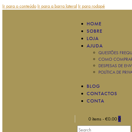
Ir para o conteúdo
Ir para a barra lateral
Ir para rodapé
HOME
SOBRE
LOJA
AJUDA
QUESTÕES FREQU
COMO COMPRA
DESPESAS DE ENV
POLÍTICA DE PRIV
BLOG
CONTACTOS
CONTA
0 items
-
€0.00
0