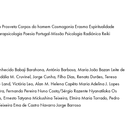
 Prosveta
Corpos do homem
Cosmogonia
Erasmo
Espiritualidade
arapsicologia
Poesia
Portugal-Missão
Psicologia
Radiónica
Reiki
nhecido
Babaji
Barahona, António
Barbosa, Maria João Bazan Leite de
idália M.
Cruvinel, Jorge Cunha, Filho
Dias, Renato
Durães, Teresa
e
Land, Victória
Leo, Alan
M. Helena Capêto
Maria Adelina J. Lopes
ra, Fernando Pereira
Nuno Costa/Sérgio Razente
Nyanatiloka
Os
s, Ernesto
Tatyana Mickushina
Teixeira, Elmira Maria
Torrado, Pedro
eixeira
Ema de Castro Navarro
Jorge Barroso