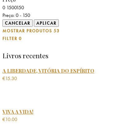
0
150
0
150
Preço:
0 - 150
MOSTRAR PRODUTOS
53
FILTER
0
Livros recentes
A LIBERDADE, VITÓRIA DO ESPÍRITO
€
15.30
VIVA A VIDA!
€
10.00