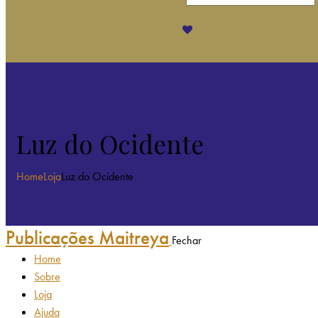
Luz do Ocidente
Home
Loja
Luz do Ocidente
Publicações Maitreya
Fechar
Home
Sobre
Loja
Ajuda