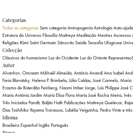
Categorias
Todas as categorias
Sem categoria
Antropogenia
Astrologia
Auto-ajud
Estrutura do Universo
Filosofia
Maitreya
Meditação
Mestres Ascensos
Religiões
Rûmî
Saint Germain
Sânscrito
Saúde
Teosofia
Ufognose
Unive
Colecção
Clássicos do humanismo
Luz do Ocidente
Luz do Oriente
Representaç
Autor
Aïvanhov, Omraam Mikhaël
Almeida, António
Anandi Ana Isabel
And
Faria
Blavatsky, Helena P.
Brimbela, Júlia
Caldas, José
Carmelo, Maria
Erasmo de Roterdão
Feinberg, Naomi Imber
Jorge, Luís Philippe
José 
Maria Antónia Jardim
Maria Elisa Flora
Maria José Rocha
Meira, Inês
Três Iniciados
Pandit, Baljita Nath
Publicações Maitreya
Quelecar, Raj
Dias
Toshihiko Yayama
Travassos, Lubélia
Veiguinha, Pedro
Vinte e três
Idioma
Brasileiro
Espanhol
Inglês
Português
Preço