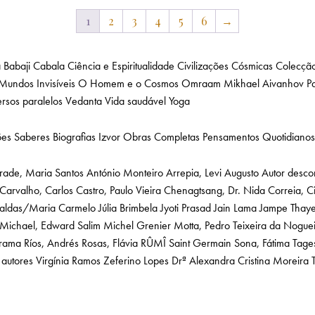
1
2
3
4
5
6
→
a
Babaji
Cabala
Ciência e Espiritualidade
Civilizações Cósmicas
Colecção
Mundos Invisíveis
O Homem e o Cosmos
Omraam Mikhael Aivanhov
P
rsos paralelos
Vedanta
Vida saudável
Yoga
ões
Saberes
Biografias
Izvor
Obras Completas
Pensamentos Quotidianos
rade, Maria Santos
António Monteiro
Arrepia, Levi Augusto
Autor desco
Carvalho, Carlos
Castro, Paulo Vieira
Chenagtsang, Dr. Nida
Correia, C
Caldas/Maria Carmelo
Júlia Brimbela
Jyoti Prasad Jain
Lama Jampe Thay
Michael, Edward Salim
Michel Grenier
Motta, Pedro Teixeira da
Noguei
arama
Ríos, Andrés
Rosas, Flávia
RÛMÎ
Saint Germain
Sona, Fátima
Tage
 autores
Virgínia Ramos
Zeferino Lopes
Drª Alexandra Cristina Moreira T