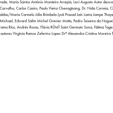
rade, Maria Santos
António Monteiro
Arrepia, Levi Augusto
Autor desco
Carvalho, Carlos
Castro, Paulo Vieira
Chenagtsang, Dr. Nida
Correia, C
Caldas/Maria Carmelo
Júlia Brimbela
Jyoti Prasad Jain
Lama Jampe Thay
Michael, Edward Salim
Michel Grenier
Motta, Pedro Teixeira da
Noguei
arama
Ríos, Andrés
Rosas, Flávia
RÛMÎ
Saint Germain
Sona, Fátima
Tage
 autores
Virgínia Ramos
Zeferino Lopes
Drª Alexandra Cristina Moreira T