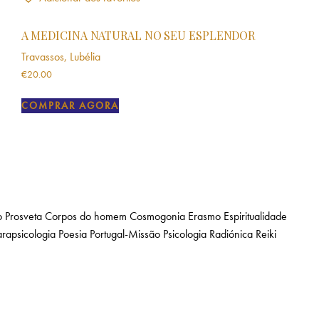
A MEDICINA NATURAL NO SEU ESPLENDOR
Travassos, Lubélia
€
20.00
COMPRAR AGORA
 Prosveta
Corpos do homem
Cosmogonia
Erasmo
Espiritualidade
arapsicologia
Poesia
Portugal-Missão
Psicologia
Radiónica
Reiki