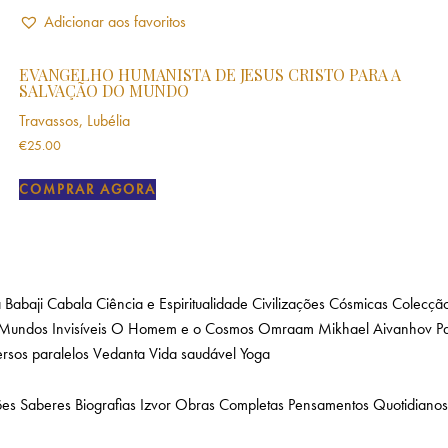
Adicionar aos favoritos
EVANGELHO HUMANISTA DE JESUS CRISTO PARA A
SALVAÇÃO DO MUNDO
Travassos, Lubélia
€
25.00
COMPRAR AGORA
a
Babaji
Cabala
Ciência e Espiritualidade
Civilizações Cósmicas
Colecção
Mundos Invisíveis
O Homem e o Cosmos
Omraam Mikhael Aivanhov
P
rsos paralelos
Vedanta
Vida saudável
Yoga
ões
Saberes
Biografias
Izvor
Obras Completas
Pensamentos Quotidianos