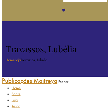
Travassos, Lubélia
Home
Loja
Travassos, Lubélia
Publicações Maitreya
Fechar
Home
Sobre
Loja
Ajuda