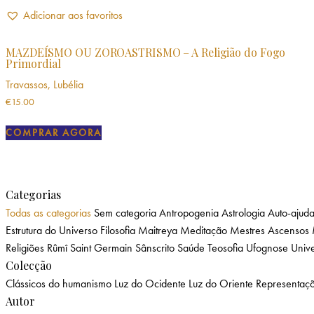
Adicionar aos favoritos
MAZDEÍSMO OU ZOROASTRISMO – A Religião do Fogo
Primordial
Travassos, Lubélia
€
15.00
COMPRAR AGORA
Categorias
Todas as categorias
Sem categoria
Antropogenia
Astrologia
Auto-ajud
Estrutura do Universo
Filosofia
Maitreya
Meditação
Mestres Ascensos
Religiões
Rûmî
Saint Germain
Sânscrito
Saúde
Teosofia
Ufognose
Unive
Colecção
Clássicos do humanismo
Luz do Ocidente
Luz do Oriente
Representaç
Autor