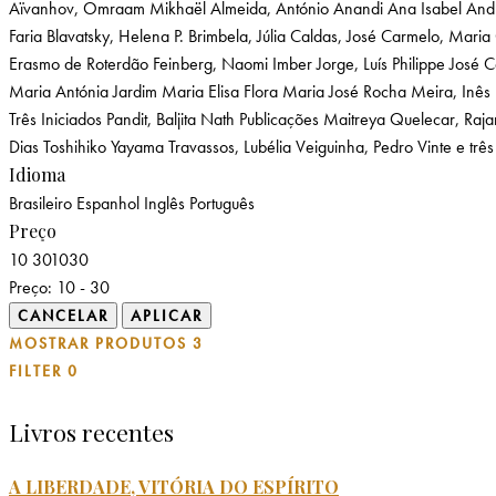
Aïvanhov, Omraam Mikhaël
Almeida, António
Anandi Ana Isabel
And
Faria
Blavatsky, Helena P.
Brimbela, Júlia
Caldas, José
Carmelo, Maria
Erasmo de Roterdão
Feinberg, Naomi Imber
Jorge, Luís Philippe
José 
Maria Antónia Jardim
Maria Elisa Flora
Maria José Rocha
Meira, Inês
Três Iniciados
Pandit, Baljita Nath
Publicações Maitreya
Quelecar, Raj
Dias
Toshihiko Yayama
Travassos, Lubélia
Veiguinha, Pedro
Vinte e três
Idioma
Brasileiro
Espanhol
Inglês
Português
Preço
10
30
10
30
Preço:
10 - 30
MOSTRAR PRODUTOS
3
FILTER
0
Livros recentes
A LIBERDADE, VITÓRIA DO ESPÍRITO