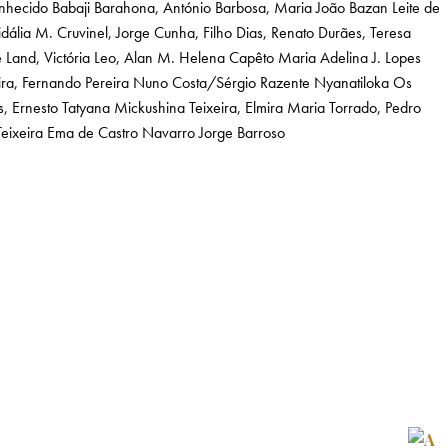
nhecido
Babaji
Barahona, António
Barbosa, Maria João Bazan Leite de
idália M.
Cruvinel, Jorge Cunha, Filho
Dias, Renato
Durães, Teresa
e
Land, Victória
Leo, Alan
M. Helena Capêto
Maria Adelina J. Lopes
ra, Fernando Pereira
Nuno Costa/Sérgio Razente
Nyanatiloka
Os
s, Ernesto
Tatyana Mickushina
Teixeira, Elmira Maria
Torrado, Pedro
eixeira
Ema de Castro Navarro
Jorge Barroso