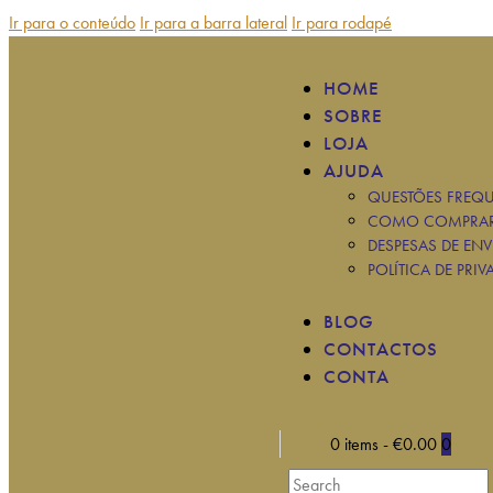
Ir para o conteúdo
Ir para a barra lateral
Ir para rodapé
HOME
SOBRE
LOJA
AJUDA
QUESTÕES FREQU
COMO COMPRA
DESPESAS DE ENV
POLÍTICA DE PRIV
BLOG
CONTACTOS
CONTA
0 items
-
€0.00
0