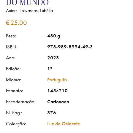
DO MUNDO
Autor:
Travassos, Lubélia
€
25.00
Peso
480 g
ISBN
978-989-8994-49-3
Ano
2023
Edição
1ª
Idioma
Português
Formato
145×210
Encadernação
Cartonada
N. Pág.
376
Colecção
Luz do Ocidente