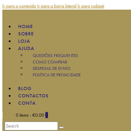
Ir para o conteúdo
Ir para a barra lateral
Ir para rodapé
HOME
SOBRE
LOJA
AJUDA
QUESTÕES FREQUENTES
COMO COMPRAR
DESPESAS DE ENVIO
POLÍTICA DE PRIVACIDADE
BLOG
CONTACTOS
CONTA
0 items
-
€0.00
0
Search