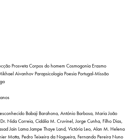
ecção Prosveta
Corpos do homem
Cosmogonia
Erasmo
ikhael Aivanhov
Parapsicologia
Poesia
Portugal-Missão
ga
ianos
desconhecido
Babaji
Barahona, António
Barbosa, Maria João
Dr. Nida
Correia, Cidália M.
Cruvinel, Jorge Cunha, Filho
Dias,
rasad Jain
Lama Jampe Thaye
Land, Victória
Leo, Alan
M. Helena
nier
Motta, Pedro Teixeira da
Nogueira, Fernando Pereira
Nuno