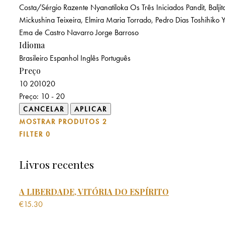
Costa/Sérgio Razente
Nyanatiloka
Os Três Iniciados
Pandit, Balji
Mickushina
Teixeira, Elmira Maria
Torrado, Pedro Dias
Toshihiko
Ema de Castro Navarro
Jorge Barroso
Idioma
Brasileiro
Espanhol
Inglês
Português
Preço
10
20
10
20
Preço:
10 - 20
MOSTRAR PRODUTOS
2
FILTER
0
Livros recentes
A LIBERDADE, VITÓRIA DO ESPÍRITO
€
15.30