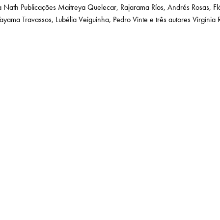
ta Nath
Publicações Maitreya
Quelecar, Rajarama
Ríos, Andrés
Rosas, Fl
 Yayama
Travassos, Lubélia
Veiguinha, Pedro
Vinte e três autores
Virgínia