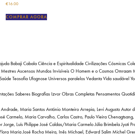
€
16.00
COMPRAR AGORA
ajuda
Babaji
Cabala
Ciência e Espiritualidade
Civilizações Cósmicas
Col
Mestres Ascensos
Mundos Invisíveis
O Homem e o Cosmos
Omraam M
Saúde
Teosofia
Ufognose
Universos paralelos
Vedanta
Vida saudável
Yo
ntações
Saberes
Biografias
Izvor
Obras Completas
Pensamentos Quotid
Andrade, Maria Santos
António Monteiro
Arrepia, Levi Augusto
Autor 
osé
Carmelo, Maria
Carvalho, Carlos
Castro, Paulo Vieira
Chenagtsang, 
er
Jorge, Luís Philippe
José Caldas/Maria Carmelo
Júlia Brimbela
Jyoti P
Flora
Maria José Rocha
Meira, Inês
Michael, Edward Salim
Michel Gre