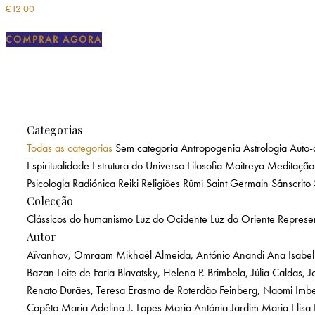
€
12.00
COMPRAR AGORA
Categorias
Todas as categorias
Sem categoria
Antropogenia
Astrologia
Auto-
Espiritualidade
Estrutura do Universo
Filosofia
Maitreya
Meditação
Psicologia
Radiónica
Reiki
Religiões
Rûmî
Saint Germain
Sânscrito
Colecção
Clássicos do humanismo
Luz do Ocidente
Luz do Oriente
Represe
Autor
Aïvanhov, Omraam Mikhaël
Almeida, António
Anandi Ana Isabel
Bazan Leite de Faria
Blavatsky, Helena P.
Brimbela, Júlia
Caldas, J
Renato
Durães, Teresa
Erasmo de Roterdão
Feinberg, Naomi Imb
Capêto
Maria Adelina J. Lopes
Maria Antónia Jardim
Maria Elisa 