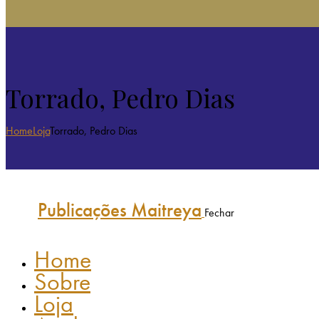
Torrado, Pedro Dias
Home
Loja
Torrado, Pedro Dias
Publicações Maitreya
Fechar
Home
Sobre
Loja