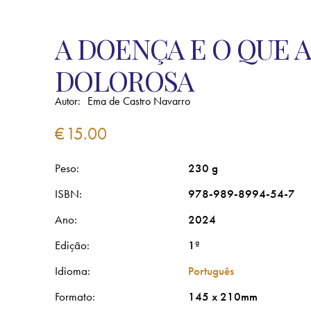
A DOENÇA E O QUE 
DOLOROSA
Autor:
Ema de Castro Navarro
€
15.00
Peso
230 g
ISBN
978-989-8994-54-7
Ano
2024
Edição
1ª
Idioma
Português
Formato
145 x 210mm