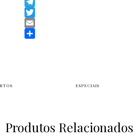
WhatsApp
DOLOROSA
Telegram
Twitter
Email
Share
RTOS
ESPECIAIS
Produtos Relacionados