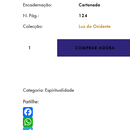
Encadernação
Cartonada
N. Pág.
124
Colecção
Luz do Ocidente
Quantidade
COMPRAR AGORA
de
A
DOENÇA
E
O
Categoria:
Espiritualidade
QUE
A
Partilhe:
PRECEDE
NA
Facebook
PSIQUE