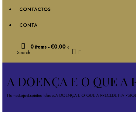
CONTACTOS
CONTA
0 items
-
€0.00
0
Search
A DOENÇA E O QUE A
Home
Loja
Espiritualidade
A DOENÇA E O QUE A PRECEDE NA PSI