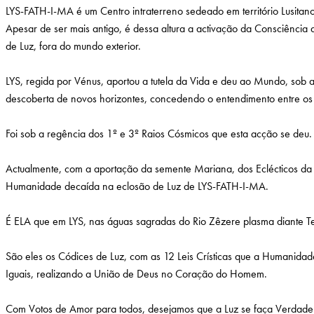
LYS-FATH-I-MA é um Centro intraterreno sedeado em território Lusitan
Apesar de ser mais antigo, é dessa altura a activação da Consciênci
de Luz, fora do mundo exterior.
LYS, regida por Vénus, aportou a tutela da Vida e deu ao Mundo, sob
descoberta de novos horizontes, concedendo o entendimento entre os
Foi sob a regência dos 1º e 3º Raios Cósmicos que esta acção se deu.
Actualmente, com a aportação da semente Mariana, dos Eclécticos da
Humanidade decaída na eclosão de Luz de LYS-FATH-I-MA.
É ELA que em LYS, nas águas sagradas do Rio Zêzere plasma diante Te
São eles os Códices de Luz, com as 12 Leis Crísticas que a Humanida
Iguais, realizando a União de Deus no Coração do Homem.
Com Votos de Amor para todos, desejamos que a Luz se faça Verdade