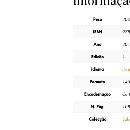
Peso
200
ISBN
978
Ano
201
Edição
1
Idioma
Port
Formato
145
Encadernação
Car
N. Pág.
108
Colecção
Sab