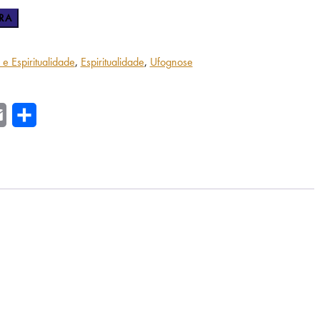
RA
 e Espiritualidade
,
Espiritualidade
,
Ufognose
r
Email
Share