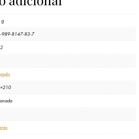
 g
-989-8147-83-7
2
uguês
×210
tonada
eres