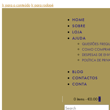
Ir para o conteúdo
Ir para rodapé
HOME
SOBRE
LOJA
AJUDA
QUESTÕES FREQU
COMO COMPRA
DESPESAS DE ENV
POLÍTICA DE PRIV
BLOG
CONTACTOS
CONTA
0 items
-
€0.00
0