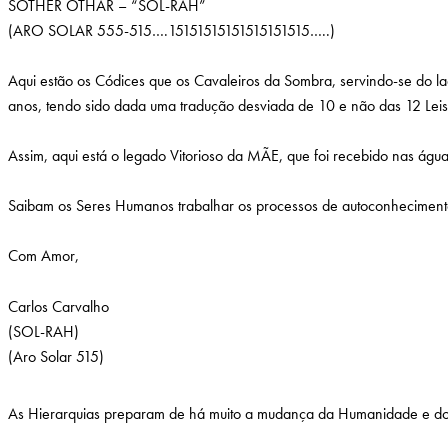
SOTHER OTHAR – “SOL-RAH”
(ARO SOLAR 555-515….15151515151515151515…..)
Aqui estão os Códices que os Cavaleiros da Sombra, servindo-se do l
anos, tendo sido dada uma tradução desviada de 10 e não das 12 Leis
Assim, aqui está o legado Vitorioso da MÃE, que foi recebido nas ág
Saibam os Seres Humanos trabalhar os processos de autoconhecimento
Com Amor,
Carlos Carvalho
(SOL-RAH)
(Aro Solar 515)
As Hierarquias preparam de há muito a mudança da Humanidade e do Pl