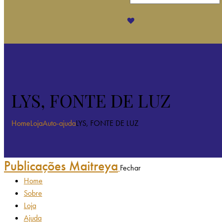
LYS, FONTE DE LUZ
Home
Loja
Auto-ajuda
LYS, FONTE DE LUZ
Publicações Maitreya
Fechar
Home
Sobre
Loja
Ajuda