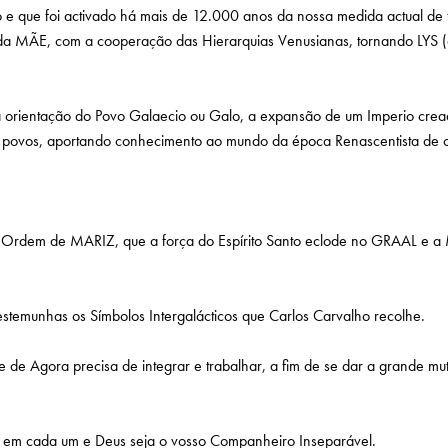
o e que foi activado há mais de 12.000 anos da nossa medida actual de
a da MÃE, com a cooperação das Hierarquias Venusianas, tornando LYS (
 a orientação do Povo Galaecio ou Galo, a expansão de um Imperio crea
 povos, aportando conhecimento ao mundo da época Renascentista de ou
 Ordem de MARIZ, que a força do Espírito Santo eclode no GRAAL e a M
stemunhas os Símbolos Intergalácticos que Carlos Carvalho recolhe.
de de Agora precisa de integrar e trabalhar, a fim de se dar a grande
 em cada um e Deus seja o vosso Companheiro Inseparável.