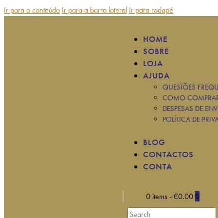
Ir para o conteúdo
Ir para a barra lateral
Ir para rodapé
HOME
SOBRE
LOJA
AJUDA
QUESTÕES FREQU
COMO COMPRA
DESPESAS DE ENV
POLÍTICA DE PRIV
BLOG
CONTACTOS
CONTA
0 items
-
€0.00
0