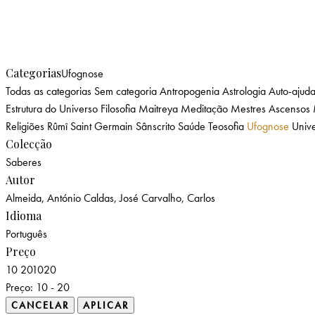
Categorias
Ufognose
Todas as categorias
Sem categoria
Antropogenia
Astrologia
Auto-ajud
Estrutura do Universo
Filosofia
Maitreya
Meditação
Mestres Ascensos
Religiões
Rûmî
Saint Germain
Sânscrito
Saúde
Teosofia
Ufognose
Unive
Colecção
Saberes
Autor
Almeida, António
Caldas, José
Carvalho, Carlos
Idioma
Português
Preço
10
20
10
20
Preço:
10 - 20