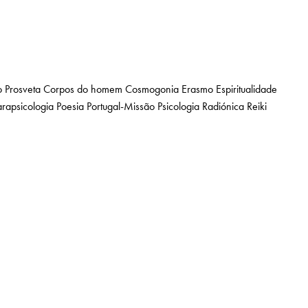
 Prosveta
Corpos do homem
Cosmogonia
Erasmo
Espiritualidade
arapsicologia
Poesia
Portugal-Missão
Psicologia
Radiónica
Reiki