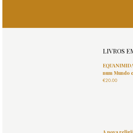
LIVROS E
EQUANIMIDAD
num Mundo e
€
20.00
A nova relig