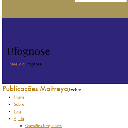
Ufognose
Home
Loja
Ufognose
Publicações Maitreya
Fechar
Home
Sobre
Loja
Ajuda
Questões frequentes