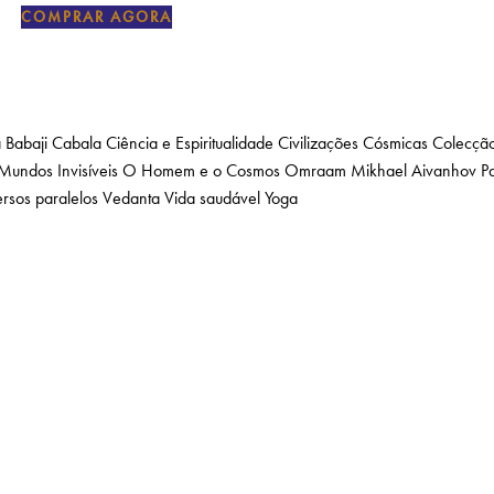
COMPRAR AGORA
a
Babaji
Cabala
Ciência e Espiritualidade
Civilizações Cósmicas
Colecção
Mundos Invisíveis
O Homem e o Cosmos
Omraam Mikhael Aivanhov
P
rsos paralelos
Vedanta
Vida saudável
Yoga