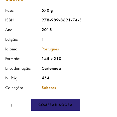
Peso
570 g
ISBN
978-989-8691-74-3
Ano
2018
Edição
1
Idioma
Português
Formato
145 x 210
Encadernação
Cartonada
N. Pág.
454
Colecção
Saberes
COMPRAR AGORA