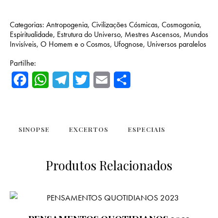
Categorias:
Antropogenia
,
Civilizações Cósmicas
,
Cosmogonia
,
Espiritualidade
,
Estrutura do Universo
,
Mestres Ascensos
,
Mundos
Invisíveis
,
O Homem e o Cosmos
,
Ufognose
,
Universos paralelos
Partilhe:
F
W
T
T
E
S
a
h
e
w
m
h
c
a
l
i
a
a
e
t
e
t
i
r
SINOPSE
EXCERTOS
ESPECIAIS
b
s
g
t
l
e
Produtos Relacionados
o
A
r
e
o
p
a
r
k
p
m