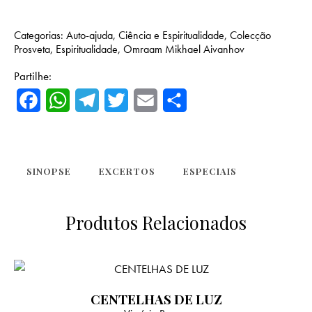
Categorias:
Auto-ajuda
,
Ciência e Espiritualidade
,
Colecção
Prosveta
,
Espiritualidade
,
Omraam Mikhael Aivanhov
Partilhe:
F
W
T
T
E
S
a
h
e
w
m
h
c
a
l
i
a
a
e
t
e
t
i
r
SINOPSE
EXCERTOS
ESPECIAIS
b
s
g
t
l
e
Produtos Relacionados
o
A
r
e
o
p
a
r
k
p
m
CENTELHAS DE LUZ