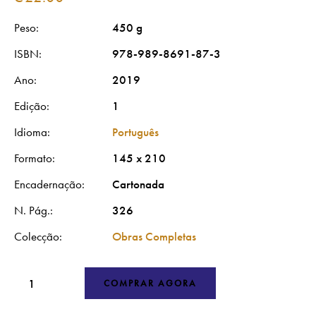
Peso
450 g
ISBN
978-989-8691-87-3
Ano
2019
Edição
1
Idioma
Português
Formato
145 x 210
Encadernação
Cartonada
N. Pág.
326
Colecção
Obras Completas
COMPRAR AGORA