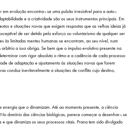
r em evolução encontra¬ se uma pulsão irresistível para a auto¬
ptabilidade e a criatividade são os seus instrumentos principais. Em
textos e situações novas que exigem respostas que as velhas ideias já
ceptível de ser detido pelo esforço ou voluntarismo de qualquer ser
es às limitadas mentes humanas se encontram, ao seu nível, num
rbítrio a isso obriga. Se bem que o impulso evolutivo presente na
l determinar com rigor absoluto o ritmo e a cadência de cada processo
cidade de adaptação e ajustamento às situações novas que forem
s conduz inevitavelmente a situações de conflito cujo destino,
de energia que o dinamizam. Até ao momento presente, a ciência
r…No domínio das ciências biológicas, parece começar a desenhar¬ se
 e que dinamiza os seus processos vitais. Prana tem sido divulgado