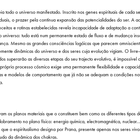
a todo o universo manifestado. Inscrito nos genes espirituais de cada se
duais, o prazer pela contínua expansão das potencialidades do ser. A ada
onceitos e rotinas estabelecidas revela incapacidade de adaptação a con
 universo: tudo está num permanente estado de fluxo e de mudança insus
mudança. Mesmo as grandes consciências logóicas que parecem omniscient
nte dinâmicas do universo e dos seres cuja evolução vigiam. O livre¬ a
odos superarão as diversas etapas do seu trajecto evolutivo, é impossíve
 do próprio processo cósmico exige uma permanente flexibilidade e capa
eias e modelos de comportamento que já não se adequam a condições nova
a.
am os planos materiais que o constituem bem como os diferentes tipos 
dobramento no plano físico: energia química, electromagnética, nuclea
que o espiritualismo designa por Prana, presente apenas nos seres vivos
estudo da dinâmica dos chakras.