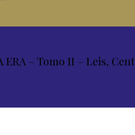
A – Tomo II – Leis, Centr
..