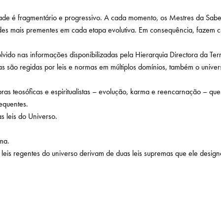
de é fragmentário e progressivo. A cada momento, os Mestres da Sabed
dades mais prementes em cada etapa evolutiva. Em consequência, faze
ido nas informações disponibilizadas pela Hierarquia Directora da Ter
o regidas por leis e normas em múltiplos domínios, também o universo s
bras teosóficas e espiritualistas – evolução, karma e reencarnação – que
equentes.
 leis do Universo.
ema.
 leis regentes do universo derivam de duas leis supremas que ele design