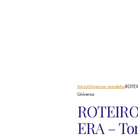
Início
Universos paralelos
ROTEIR
Universo
ROTEIRO
ERA – Tom