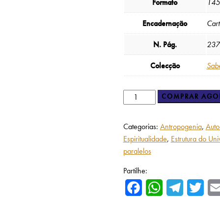
Formato
145
Encadernação
Car
N. Pág.
237
Colecção
Sab
COMPRAR AGO
Categorias:
Antropogenia
,
Auto
Espiritualidade
,
Estrutura do Uni
paralelos
Partilhe:
Facebook
WhatsApp
Telegram
Twitte