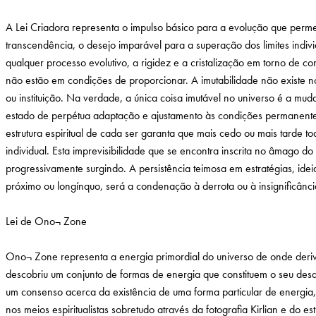
A Lei Criadora representa o impulso básico para a evolução que permei
transcendência, o desejo imparável para a superação dos limites indivi
qualquer processo evolutivo, a rigidez e a cristalização em torno de c
não estão em condições de proporcionar. A imutabilidade não existe no
ou instituição. Na verdade, a única coisa imutável no universo é a 
estado de perpétua adaptação e ajustamento às condições permanenteme
estrutura espiritual de cada ser garanta que mais cedo ou mais tarde t
individual. Esta imprevisibilidade que se encontra inscrita no âmago
progressivamente surgindo. A persistência teimosa em estratégias, id
próximo ou longínquo, será a condenação à derrota ou à insignificânci
Lei de Ono¬ Zone
Ono¬ Zone representa a energia primordial do universo de onde deriv
descobriu um conjunto de formas de energia que constituem o seu des
um consenso acerca da existência de uma forma particular de energia, 
nos meios espiritualistas sobretudo através da fotografia Kirlian e do 