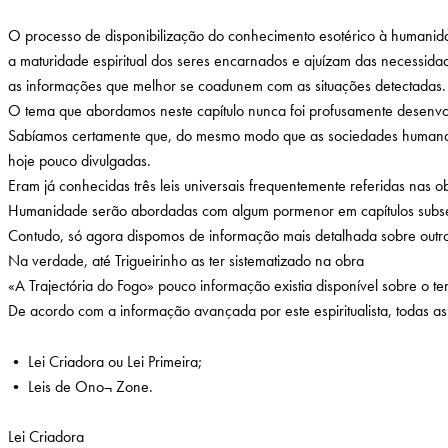
O processo de disponibilização do conhecimento esotérico à humanida
a maturidade espiritual dos seres encarnados e ajuízam das necessi
as informações que melhor se coadunem com as situações detectadas.
O tema que abordamos neste capítulo nunca foi profusamente desenvolv
Sabíamos certamente que, do mesmo modo que as sociedades humanas sã
hoje pouco divulgadas.
Eram já conhecidas três leis universais frequentemente referidas nas o
Humanidade serão abordadas com algum pormenor em capítulos subs
Contudo, só agora dispomos de informação mais detalhada sobre outras
Na verdade, até Trigueirinho as ter sistematizado na obra
«A Trajectória do Fogo» pouco informação existia disponível sobre o t
De acordo com a informação avançada por este espiritualista, todas as
• Lei Criadora ou Lei Primeira;
• Leis de Ono¬ Zone.
Lei Criadora