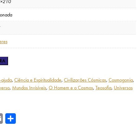
×210
tonada
eres
RA
-ajuda
,
Ciência e Espiritualidade
,
Civilizações Cósmicas
,
Cosmogonia
,
verso
,
Mundos Invisíveis
,
O Homem e o Cosmos
,
Teosofia
,
Universos
r
Email
Share