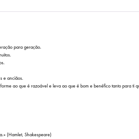
geração para geração.
uitos.
os.
s e anciãos.
rme ao que é razoável e leva ao que é bom e benéfico tanto para ti qua
fia.» (Hamlet, Shakespeare)