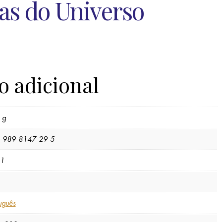
as do Universo
o adicional
 g
-989-8147-29-5
1
uguês