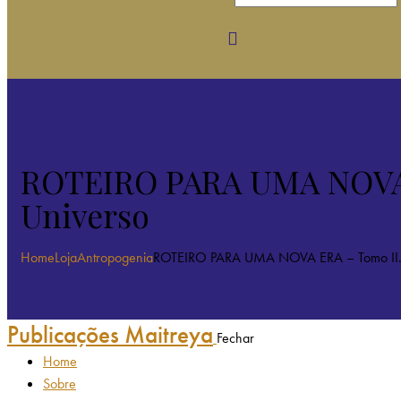
ROTEIRO PARA UMA NOVA ER
Universo
Home
Loja
Antropogenia
ROTEIRO PARA UMA NOVA ERA – Tomo II.
Publicações Maitreya
Fechar
Home
Sobre