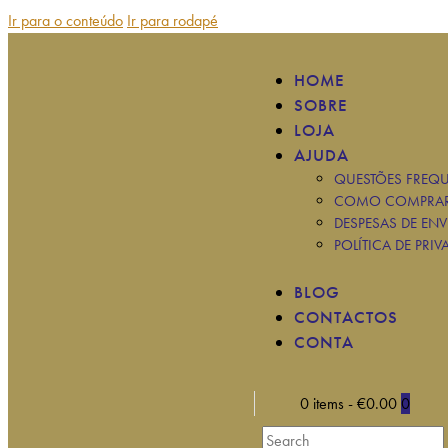
Ir para o conteúdo
Ir para rodapé
HOME
SOBRE
LOJA
AJUDA
QUESTÕES FREQU
COMO COMPRA
DESPESAS DE ENV
POLÍTICA DE PRIV
BLOG
CONTACTOS
CONTA
0 items
-
€0.00
0