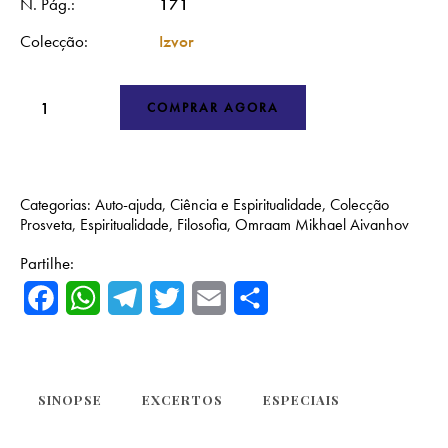
N. Pág.
171
Colecção
Izvor
COMPRAR AGORA
Categorias:
Auto-ajuda
,
Ciência e Espiritualidade
,
Colecção
Prosveta
,
Espiritualidade
,
Filosofia
,
Omraam Mikhael Aivanhov
Partilhe:
F
W
T
T
E
S
a
h
e
w
m
h
c
a
l
i
a
a
e
t
e
t
i
r
SINOPSE
EXCERTOS
ESPECIAIS
b
s
g
t
l
e