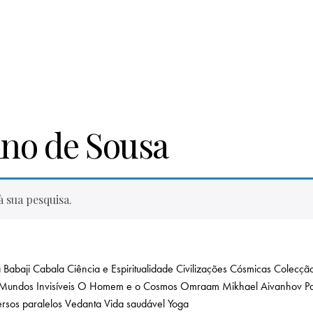
ino de Sousa
 sua pesquisa.
a
Babaji
Cabala
Ciência e Espiritualidade
Civilizações Cósmicas
Colecção
Mundos Invisíveis
O Homem e o Cosmos
Omraam Mikhael Aivanhov
P
rsos paralelos
Vedanta
Vida saudável
Yoga