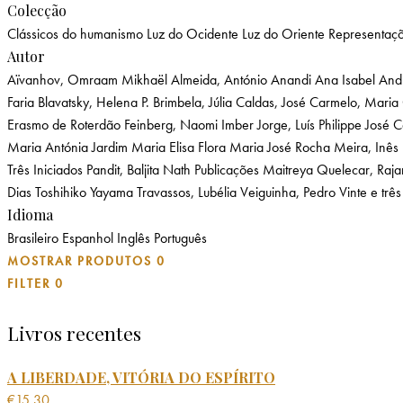
Colecção
Clássicos do humanismo
Luz do Ocidente
Luz do Oriente
Representaç
Autor
Aïvanhov, Omraam Mikhaël
Almeida, António
Anandi Ana Isabel
And
Faria
Blavatsky, Helena P.
Brimbela, Júlia
Caldas, José
Carmelo, Maria
Erasmo de Roterdão
Feinberg, Naomi Imber
Jorge, Luís Philippe
José 
Maria Antónia Jardim
Maria Elisa Flora
Maria José Rocha
Meira, Inês
Três Iniciados
Pandit, Baljita Nath
Publicações Maitreya
Quelecar, Raj
Dias
Toshihiko Yayama
Travassos, Lubélia
Veiguinha, Pedro
Vinte e três
Idioma
Brasileiro
Espanhol
Inglês
Português
MOSTRAR PRODUTOS
0
FILTER
0
Livros recentes
A LIBERDADE, VITÓRIA DO ESPÍRITO
€
15.30