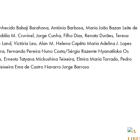
nhecido
Babaji
Barahona, António
Barbosa, Maria João Bazan Leite de
idália M.
Cruvinel, Jorge Cunha, Filho
Dias, Renato
Durães, Teresa
e
Land, Victória
Leo, Alan
M. Helena Capêto
Maria Adelina J. Lopes
ra, Fernando Pereira
Nuno Costa/Sérgio Razente
Nyanatiloka
Os
s, Ernesto
Tatyana Mickushina
Teixeira, Elmira Maria
Torrado, Pedro
eixeira
Ema de Castro Navarro
Jorge Barroso