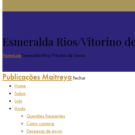
Esmeralda Rios/Vitorino d
Home
Loja
Esmeralda Rios/Vitorino de Sousa
Publicações Maitreya
Fechar
Home
Sobre
Loja
Ajuda
Questões frequentes
Como comprar
Despesas de envio