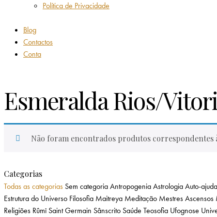
Política de Privacidade
Blog
Contactos
Conta
Esmeralda Rios/Vitor
Não foram encontrados produtos correspondentes à
Categorias
Todas as categorias
Sem categoria
Antropogenia
Astrologia
Auto-ajud
Estrutura do Universo
Filosofia
Maitreya
Meditação
Mestres Ascensos
Religiões
Rûmî
Saint Germain
Sânscrito
Saúde
Teosofia
Ufognose
Unive