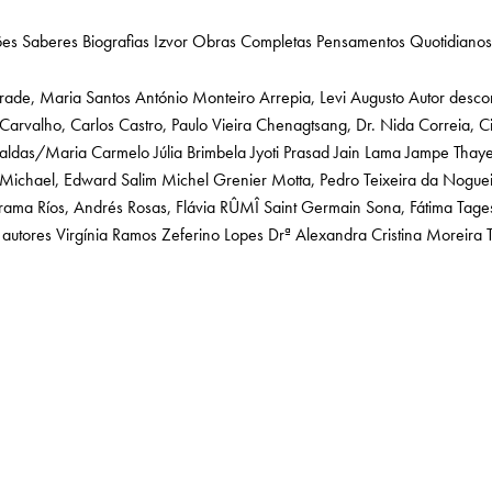
ões
Saberes
Biografias
Izvor
Obras Completas
Pensamentos Quotidianos
rade, Maria Santos
António Monteiro
Arrepia, Levi Augusto
Autor desco
Carvalho, Carlos
Castro, Paulo Vieira
Chenagtsang, Dr. Nida
Correia, C
Caldas/Maria Carmelo
Júlia Brimbela
Jyoti Prasad Jain
Lama Jampe Thay
Michael, Edward Salim
Michel Grenier
Motta, Pedro Teixeira da
Noguei
arama
Ríos, Andrés
Rosas, Flávia
RÛMÎ
Saint Germain
Sona, Fátima
Tage
 autores
Virgínia Ramos
Zeferino Lopes
Drª Alexandra Cristina Moreira T