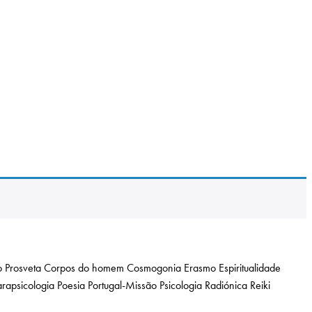
 Prosveta
Corpos do homem
Cosmogonia
Erasmo
Espiritualidade
arapsicologia
Poesia
Portugal-Missão
Psicologia
Radiónica
Reiki