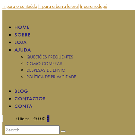
Ir para o conteúdo
Ir para a barra lateral
Ir para rodapé
HOME
SOBRE
LOJA
AJUDA
QUESTÕES FREQUENTES
COMO COMPRAR
DESPESAS DE ENVIO
POLÍTICA DE PRIVACIDADE
BLOG
CONTACTOS
CONTA
0 items
-
€0.00
0
Search