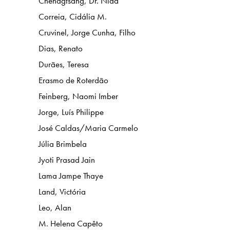
Chenagtsang, Dr. Nida
Correia, Cidália M.
Cruvinel, Jorge Cunha, Filho
Dias, Renato
Durães, Teresa
Erasmo de Roterdão
Feinberg, Naomi Imber
Jorge, Luís Philippe
José Caldas/Maria Carmelo
Júlia Brimbela
Jyoti Prasad Jain
Lama Jampe Thaye
Land, Victória
Leo, Alan
M. Helena Capêto