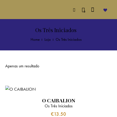
0
Os Três Iniciados
Home
Loja
Os Três Iniciados
Apenas um resultado
O CAIBALION
Os Três Iniciados
€
13.50