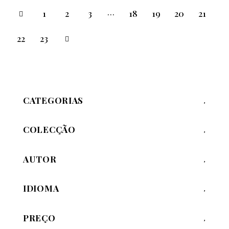
…
1
2
3
18
19
20
21
→
22
23
CATEGORIAS
COLECÇÃO
AUTOR
IDIOMA
PREÇO