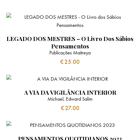
o
p
a
r
k
p
m
LEGADO DOS MESTRES – O Livro Dos Sábios
Pensamentos
Publicações Maitreya
€
25.00
A VIA DA VIGILÂNCIA INTERIOR
Michael, Edward Salim
€
27.00
PENSAMENTOS QUOTIDIANOS 2023