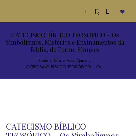
0
CATECISMO BÍBLICO TEOSÓFICO – Os
Simbolismos, Mistérios e Ensinamentos da
Bíblia, de Forma Simples
Home
Loja
Auto-Ajuda
CATECISMO BÍBLICO TEOSÓFICO – Os...
CATECISMO BÍBLICO
TEOSÓFICO – Os Simbolismos,