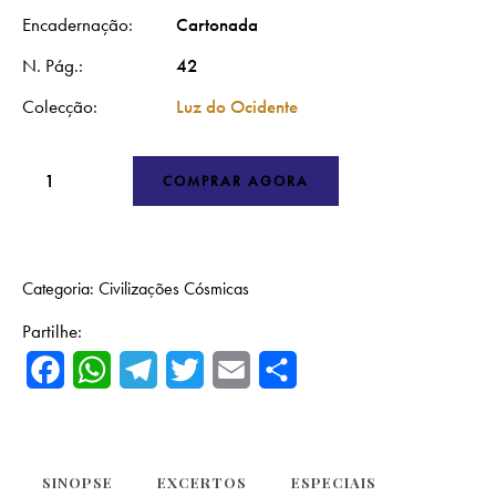
Encadernação
Cartonada
N. Pág.
42
Colecção
Luz do Ocidente
COMPRAR AGORA
Categoria:
Civilizações Cósmicas
Partilhe:
F
W
T
T
E
S
a
h
e
w
m
h
c
a
l
i
a
a
e
t
e
t
i
r
SINOPSE
EXCERTOS
ESPECIAIS