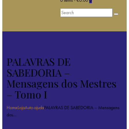
0 items
-
€0.00
0
PALAVRAS DE
SABEDORIA –
Mensagens dos Mestres
– Tomo I
Home
Loja
Auto-ajuda
PALAVRAS DE SABEDORIA – Mensagens
dos...