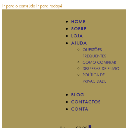
Ir para o conteúdo
Ir para rodapé
HOME
SOBRE
LOJA
AJUDA
QUESTÕES
FREQUENTES
COMO COMPRAR
DESPESAS DE ENVIO
POLÍTICA DE
PRIVACIDADE
BLOG
CONTACTOS
CONTA