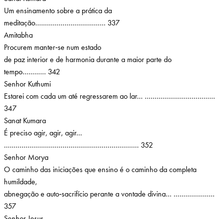
Um ensinamento sobre a prática da
meditação……………………………… 337
Amitabha
Procurem manter‑se num estado
de paz interior e de harmonia durante a maior parte do
tempo………… 342
Senhor Kuthumi
Estarei com cada um até regressarem ao lar… ………………………………
347
Sanat Kumara
É preciso agir, agir, agir…
…………………………………………………………… 352
Senhor Morya
O caminho das iniciações que ensino é o caminho da completa
humildade,
abnegação e auto‑sacrifício perante a vontade divina… …………………
357
Senhor Jesus