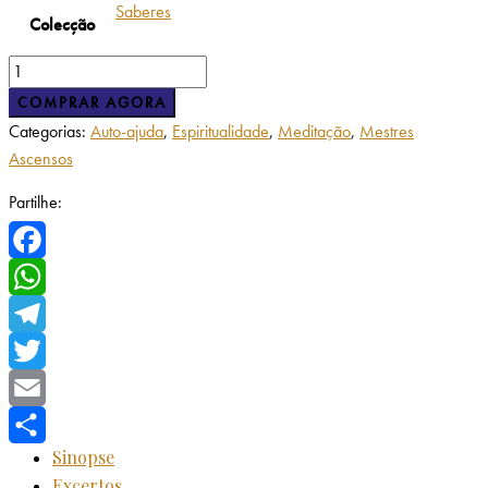
Saberes
Colecção
COMPRAR AGORA
Categorias:
Auto-ajuda
,
Espiritualidade
,
Meditação
,
Mestres
Ascensos
Partilhe:
Facebook
WhatsApp
Telegram
Twitter
Email
Sinopse
Share
Excertos