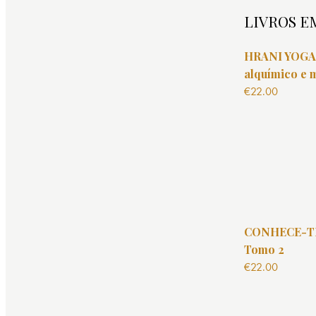
LIVROS E
HRANI YOGA 
alquímico e 
€
22.00
CONHECE-TE
Tomo 2
€
22.00