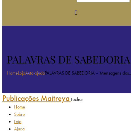
PALAVRAS DE SABEDORIA –
Home
Loja
Auto-ajuda
PALAVRAS DE SABEDORIA – Mensagens dos..
Publicações Maitreya
Fechar
Home
Sobre
Loja
Ajuda