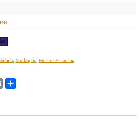
eres
RA
ualidade
,
Meditação
,
Mestres Ascensos
r
Email
Share