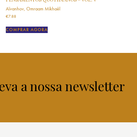
Aïvanhov, Omraam Mikhaël
€
7.88
COMPRAR AGORA
eva a nossa newsletter