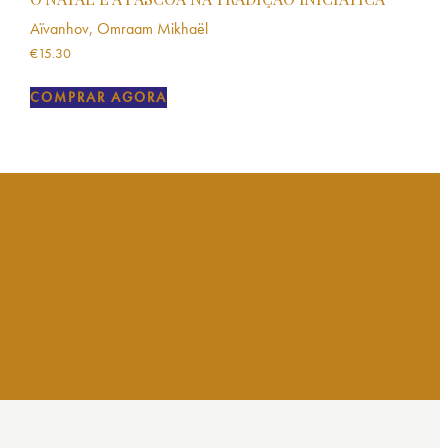
Aïvanhov, Omraam Mikhaël
€
15.30
COMPRAR AGORA