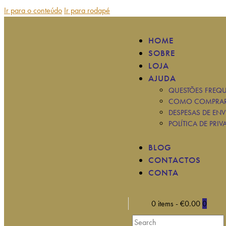
Ir para o conteúdo
Ir para rodapé
HOME
SOBRE
LOJA
AJUDA
QUESTÕES FREQU
COMO COMPRA
DESPESAS DE ENV
POLÍTICA DE PRIV
BLOG
CONTACTOS
CONTA
0 items
-
€0.00
0