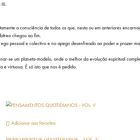
III.
rtamente a consciência de todos os que, nesta ou em anteriores encarnaç
bítreo chegou ao fim.
o pessoal e colectivo e no apego desenfreado ao poder e prazer mater
ornar-se um planeta-modelo, onde o melhor da evolução espiritual compl
e virtuosa. É só isto que nos é pedido.
Adicionar aos favoritos
PENSAMENTOS QUOTIDIANOS – VOL. V