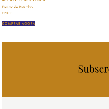
Erasmo de Roterdão
€
20.00
COMPRAR AGORA
Subscr