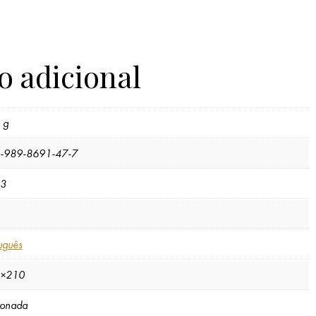
o adicional
 g
-989-8691-47-7
3
uguês
×210
tonada