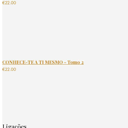
€
22.00
CONHECE-TE A TI MESMO - Tomo 2
€
22.00
Ligações