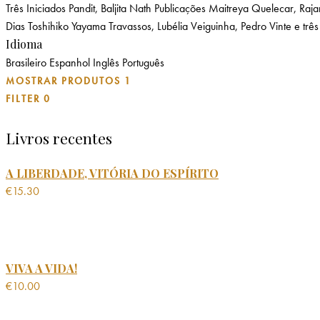
Três Iniciados
Pandit, Baljita Nath
Publicações Maitreya
Quelecar, Raj
Dias
Toshihiko Yayama
Travassos, Lubélia
Veiguinha, Pedro
Vinte e três
Idioma
Brasileiro
Espanhol
Inglês
Português
MOSTRAR PRODUTOS
1
FILTER
0
Livros recentes
A LIBERDADE, VITÓRIA DO ESPÍRITO
€
15.30
VIVA A VIDA!
€
10.00