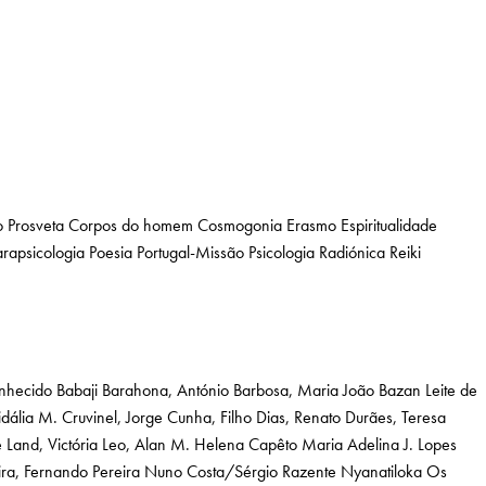
 Prosveta
Corpos do homem
Cosmogonia
Erasmo
Espiritualidade
arapsicologia
Poesia
Portugal-Missão
Psicologia
Radiónica
Reiki
nhecido
Babaji
Barahona, António
Barbosa, Maria João Bazan Leite de
idália M.
Cruvinel, Jorge Cunha, Filho
Dias, Renato
Durães, Teresa
e
Land, Victória
Leo, Alan
M. Helena Capêto
Maria Adelina J. Lopes
ra, Fernando Pereira
Nuno Costa/Sérgio Razente
Nyanatiloka
Os