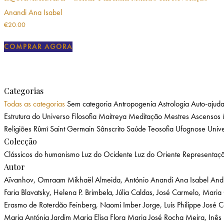
Anandi Ana Isabel
€
20.00
COMPRAR AGORA
Categorias
Todas as categorias
Sem categoria
Antropogenia
Astrologia
Auto-ajud
Estrutura do Universo
Filosofia
Maitreya
Meditação
Mestres Ascensos
Religiões
Rûmî
Saint Germain
Sânscrito
Saúde
Teosofia
Ufognose
Unive
Colecção
Clássicos do humanismo
Luz do Ocidente
Luz do Oriente
Representaç
Autor
Aïvanhov, Omraam Mikhaël
Almeida, António
Anandi Ana Isabel
And
Faria
Blavatsky, Helena P.
Brimbela, Júlia
Caldas, José
Carmelo, Maria
Erasmo de Roterdão
Feinberg, Naomi Imber
Jorge, Luís Philippe
José 
Maria Antónia Jardim
Maria Elisa Flora
Maria José Rocha
Meira, Inês