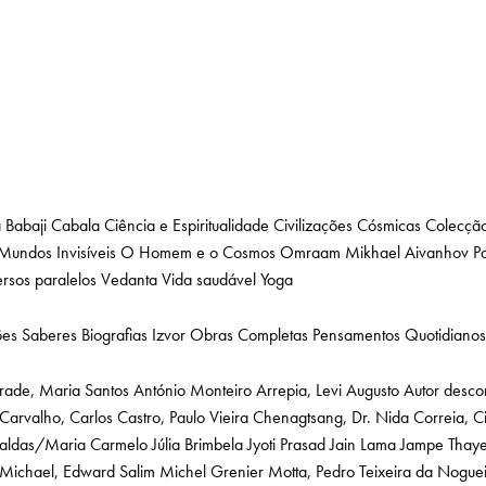
a
Babaji
Cabala
Ciência e Espiritualidade
Civilizações Cósmicas
Colecção
Mundos Invisíveis
O Homem e o Cosmos
Omraam Mikhael Aivanhov
P
rsos paralelos
Vedanta
Vida saudável
Yoga
ões
Saberes
Biografias
Izvor
Obras Completas
Pensamentos Quotidianos
rade, Maria Santos
António Monteiro
Arrepia, Levi Augusto
Autor desco
Carvalho, Carlos
Castro, Paulo Vieira
Chenagtsang, Dr. Nida
Correia, C
Caldas/Maria Carmelo
Júlia Brimbela
Jyoti Prasad Jain
Lama Jampe Thay
Michael, Edward Salim
Michel Grenier
Motta, Pedro Teixeira da
Noguei