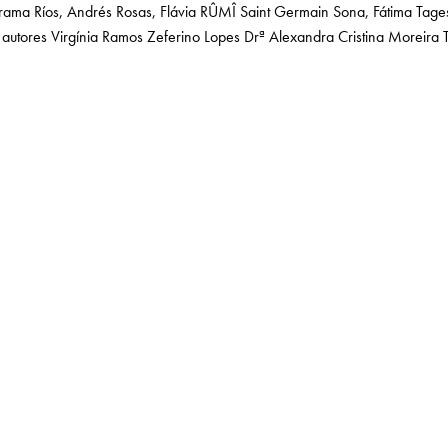
arama
Ríos, Andrés
Rosas, Flávia
RÛMÎ
Saint Germain
Sona, Fátima
Tage
 autores
Virgínia Ramos
Zeferino Lopes
Drª Alexandra Cristina Moreira T