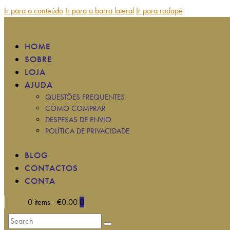
Ir para o conteúdo
Ir para a barra lateral
Ir para rodapé
HOME
SOBRE
LOJA
AJUDA
QUESTÕES FREQUENTES
COMO COMPRAR
DESPESAS DE ENVIO
POLÍTICA DE PRIVACIDADE
BLOG
CONTACTOS
CONTA
0 items
-
€0.00
0
Search