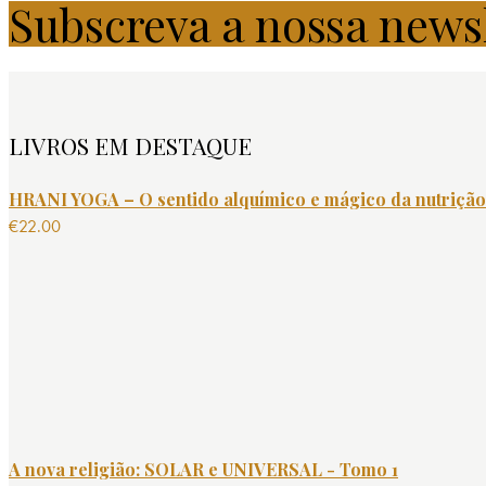
Subscreva a nossa news
LIVROS EM DESTAQUE
HRANI YOGA – O sentido alquímico e mágico da nutrição
€
22.00
A nova religião: SOLAR e UNIVERSAL - Tomo 1