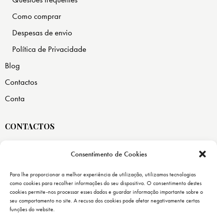
Como comprar
Despesas de envio
Política de Privacidade
Blog
Contactos
Conta
CONTACTOS
Consentimento de Cookies
Rua do Pinhal, 59
Casa Nova
Para lhe proporcionar a melhor experiência de utilização, utilizamos tecnologias
2655-425 Ericeira
como cookies para recolher informações do seu dispositivo. O consentimento destes
cookies permite-nos processar esses dados e guardar informação importante sobre o
geral@publicacoesmaitreya.pt
seu comportamento no site. A recusa dos cookies pode afetar negativamente certas
funções do website.