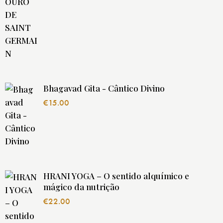
Bhagavad Gita - Cântico Divino
€
15.00
HRANI YOGA – O sentido alquímico e
mágico da nutrição
€
22.00