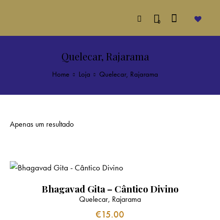
0
Quelecar, Rajarama
Home
Loja
Quelecar, Rajarama
Apenas um resultado
Bhagavad Gita – Cântico Divino
Quelecar, Rajarama
€
15.00