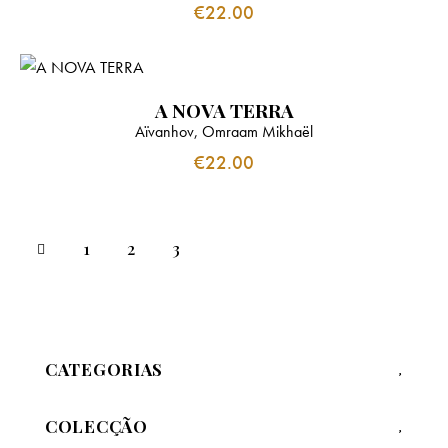
€
22.00
A NOVA TERRA
Aïvanhov, Omraam Mikhaël
€
22.00
1
2
3
CATEGORIAS
COLECÇÃO