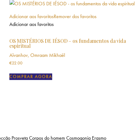
Adicionar aos favoritos
Remover dos favoritos
Adicionar aos favoritos
OS MISTÉRIOS DE IÉSOD – os fundamentos da vida
espiritual
Aïvanhov, Omraam Mikhaël
€
22.00
COMPRAR AGORA
ecção Prosveta
Corpos do homem
Cosmogonia
Erasmo