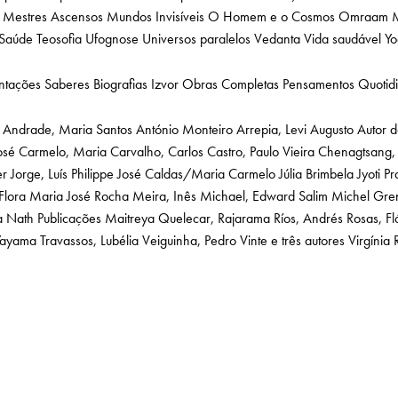
Mestres Ascensos
Mundos Invisíveis
O Homem e o Cosmos
Omraam M
Saúde
Teosofia
Ufognose
Universos paralelos
Vedanta
Vida saudável
Yo
ntações
Saberes
Biografias
Izvor
Obras Completas
Pensamentos Quotid
Andrade, Maria Santos
António Monteiro
Arrepia, Levi Augusto
Autor 
osé
Carmelo, Maria
Carvalho, Carlos
Castro, Paulo Vieira
Chenagtsang, 
er
Jorge, Luís Philippe
José Caldas/Maria Carmelo
Júlia Brimbela
Jyoti P
Flora
Maria José Rocha
Meira, Inês
Michael, Edward Salim
Michel Gre
ta Nath
Publicações Maitreya
Quelecar, Rajarama
Ríos, Andrés
Rosas, Fl
 Yayama
Travassos, Lubélia
Veiguinha, Pedro
Vinte e três autores
Virgínia