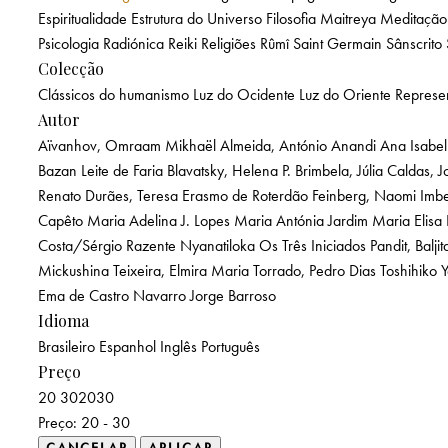
Espiritualidade
Estrutura do Universo
Filosofia
Maitreya
Meditação
Psicologia
Radiónica
Reiki
Religiões
Rûmî
Saint Germain
Sânscrito
Colecção
Clássicos do humanismo
Luz do Ocidente
Luz do Oriente
Represe
Autor
Aïvanhov, Omraam Mikhaël
Almeida, António
Anandi Ana Isabel
Bazan Leite de Faria
Blavatsky, Helena P.
Brimbela, Júlia
Caldas, J
Renato
Durães, Teresa
Erasmo de Roterdão
Feinberg, Naomi Imb
Capêto
Maria Adelina J. Lopes
Maria Antónia Jardim
Maria Elisa 
Costa/Sérgio Razente
Nyanatiloka
Os Três Iniciados
Pandit, Balji
Mickushina
Teixeira, Elmira Maria
Torrado, Pedro Dias
Toshihiko
Ema de Castro Navarro
Jorge Barroso
Idioma
Brasileiro
Espanhol
Inglês
Português
Preço
20
30
20
30
Preço:
20 - 30