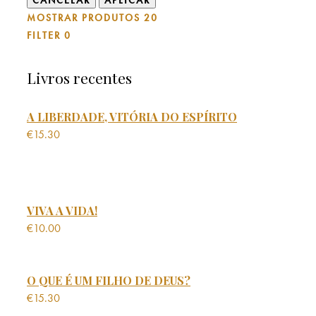
MOSTRAR PRODUTOS
20
FILTER
0
Livros recentes
A LIBERDADE, VITÓRIA DO ESPÍRITO
€
15.30
VIVA A VIDA!
€
10.00
O QUE É UM FILHO DE DEUS?
€
15.30