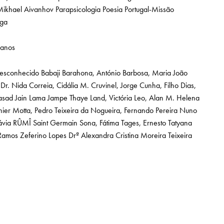
ikhael Aivanhov
Parapsicologia
Poesia
Portugal-Missão
ga
ianos
desconhecido
Babaji
Barahona, António
Barbosa, Maria João
Dr. Nida
Correia, Cidália M.
Cruvinel, Jorge Cunha, Filho
Dias,
rasad Jain
Lama Jampe Thaye
Land, Victória
Leo, Alan
M. Helena
nier
Motta, Pedro Teixeira da
Nogueira, Fernando Pereira
Nuno
ávia
RÛMÎ
Saint Germain
Sona, Fátima
Tages, Ernesto
Tatyana
 Ramos
Zeferino Lopes
Drª Alexandra Cristina Moreira Teixeira