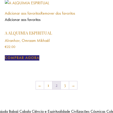
Adicionar aos favoritos
Remover dos favoritos
Adicionar aos favoritos
A ALQUIMIA ESPIRITUAL
Aïvanhov, Omraam Mikhaël
€
22.00
COMPRAR AGORA
←
1
2
3
→
ajuda
Babaji
Cabala
Ciência e Espiritualidade
Civilizações Cósmicas
Col