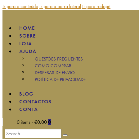
Ir para o conteúdo
Ir para a barra lateral
Ir para rodapé
HOME
SOBRE
LOJA
AJUDA
QUESTÕES FREQUENTES
COMO COMPRAR
DESPESAS DE ENVIO
POLÍTICA DE PRIVACIDADE
BLOG
CONTACTOS
CONTA
0 items
-
€0.00
0
Search