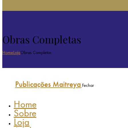
Obras Completas
Home
Loja
Obras Completas
Publicações Maitreya
Fechar
Home
Sobre
Loja