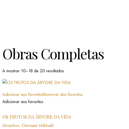
Obras Completas
Ordenado
A mostrar 10–18 de 20 resultados
por
mais
recentes
Adicionar aos favoritos
Remover dos favoritos
Adicionar aos favoritos
OS FRUTOS DA ÁRVORE DA VIDA
Aïvanhov, Omraam Mikhaël