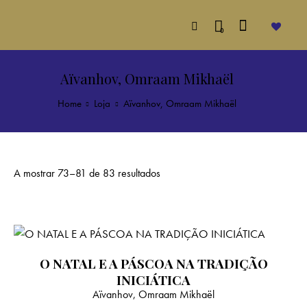
0
Aïvanhov, Omraam Mikhaël
Home
Loja
Aïvanhov, Omraam Mikhaël
A mostrar 73–81 de 83 resultados
O NATAL E A PÁSCOA NA TRADIÇÃO
INICIÁTICA
Aïvanhov, Omraam Mikhaël