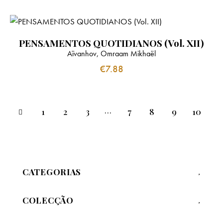
PENSAMENTOS QUOTIDIANOS (Vol. XII)
Aïvanhov, Omraam Mikhaël
€
7.88
…
1
2
3
7
8
9
10
CATEGORIAS
COLECÇÃO