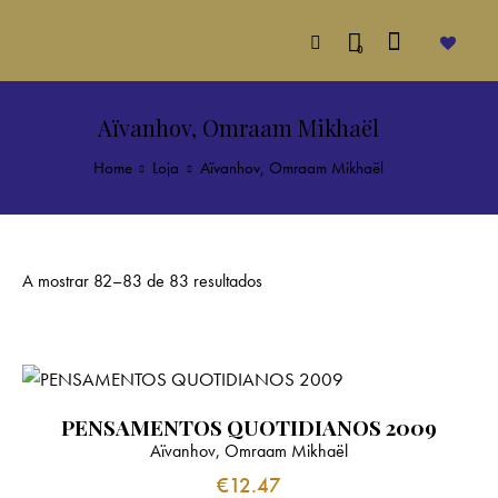
0
Aïvanhov, Omraam Mikhaël
Home
Loja
Aïvanhov, Omraam Mikhaël
A mostrar 82–83 de 83 resultados
PENSAMENTOS QUOTIDIANOS 2009
Aïvanhov, Omraam Mikhaël
€
12.47