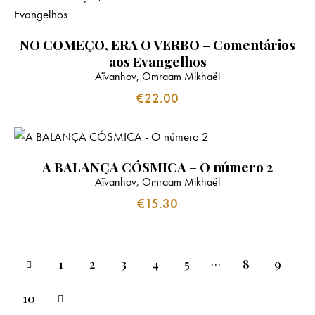
NO COMEÇO, ERA O VERBO – Comentários
aos Evangelhos
Aïvanhov, Omraam Mikhaël
€
22.00
A BALANÇA CÓSMICA – O número 2
Aïvanhov, Omraam Mikhaël
€
15.30
…
1
2
3
4
5
8
9
10