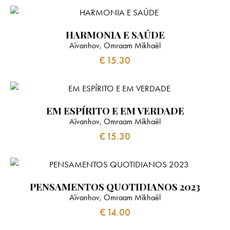
k
p
m
HARMONIA E SAÚDE
Aïvanhov, Omraam Mikhaël
€
15.30
EM ESPÍRITO E EM VERDADE
Aïvanhov, Omraam Mikhaël
€
15.30
PENSAMENTOS QUOTIDIANOS 2023
Aïvanhov, Omraam Mikhaël
€
14.00