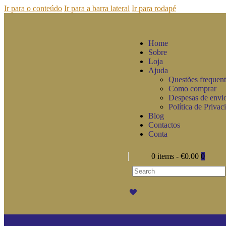
Ir para o conteúdo
Ir para a barra lateral
Ir para rodapé
Home
Sobre
Loja
Ajuda
Questões frequent
Como comprar
Despesas de envi
Política de Privac
Blog
Contactos
Conta
0 items
-
€0.00
0