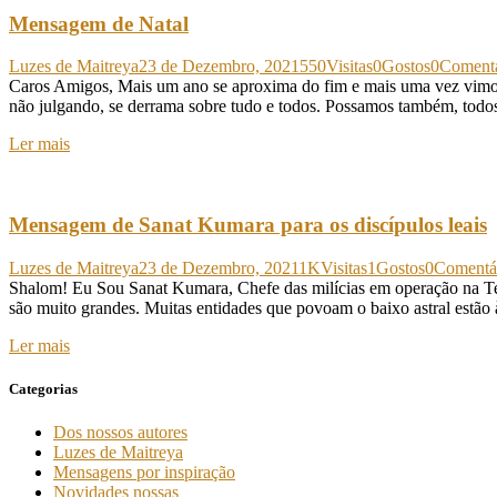
Mensagem de Natal
Luzes de Maitreya
23 de Dezembro, 2021
550
Visitas
0
Gostos
0
Comentá
Caros Amigos, Mais um ano se aproxima do fim e mais uma vez vimos t
não julgando, se derrama sobre tudo e todos. Possamos também, todo
Ler mais
Mensagem de Sanat Kumara para os discípulos leais
Luzes de Maitreya
23 de Dezembro, 2021
1K
Visitas
1
Gostos
0
Comentá
Shalom! Eu Sou Sanat Kumara, Chefe das milícias em operação na Te
são muito grandes. Muitas entidades que povoam o baixo astral estão à
Ler mais
Categorias
Dos nossos autores
Luzes de Maitreya
Mensagens por inspiração
Novidades nossas