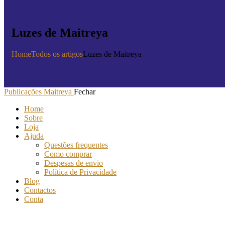
Luzes de Maitreya
Home
Todos os artigos
Luzes de Maitreya
Publicações Maitreya
Fechar
Home
Sobre
Loja
Ajuda
Questões frequentes
Como comprar
Despesas de envio
Política de Privacidade
Blog
Contactos
Conta