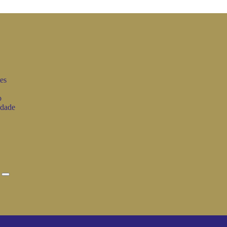
es
o
idade