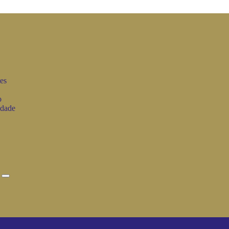
es
o
idade