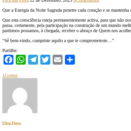
Por
Elisa Flora
22 de Dezembro, 2023
0
Comentários
Que a Energia da Noite Sagrada penetre cada coração e se mantenha 
Que esta consciência esteja permanentemente activa, para que não nos
passa, certamente, pela participação na construção de um mundo melh
partirmos possamos, à chegada, receber o abraço de Quem nos acolher
“Sê bem-vindo, cumpriste aquilo a que te comprometeste…”
Partilhe:
Facebook
WhatsApp
Telegram
Twitter
Email
Share
1
Gostos
Elisa Flora