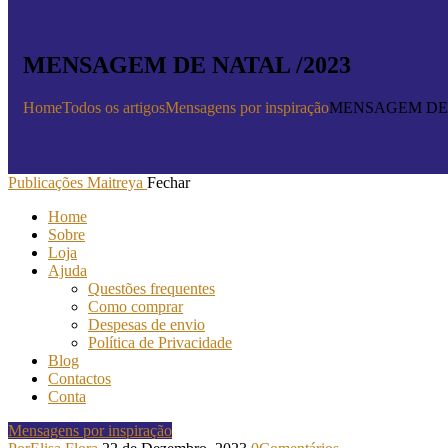
MENSAGEM DE NATAL /2023
Home
Todos os artigos
Mensagens por inspiração
MENSAGEM DE 
Publicações Maitreya
Fechar
Home
Sobre
Loja
Ajuda
Questões frequentes
Como comprar
Despesas de envio
Política de Privacidade
Blog
Contactos
Conta
Mensagens por inspiração