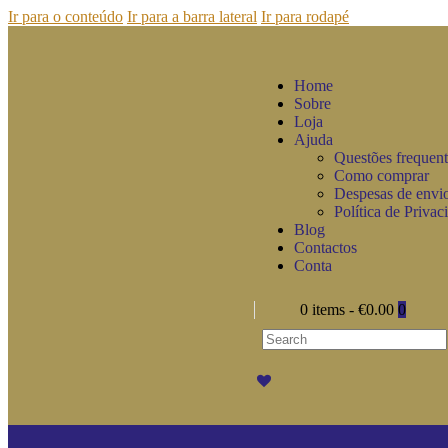
Ir para o conteúdo
Ir para a barra lateral
Ir para rodapé
Home
Sobre
Loja
Ajuda
Questões frequent
Como comprar
Despesas de envi
Política de Privac
Blog
Contactos
Conta
0 items
-
€0.00
0