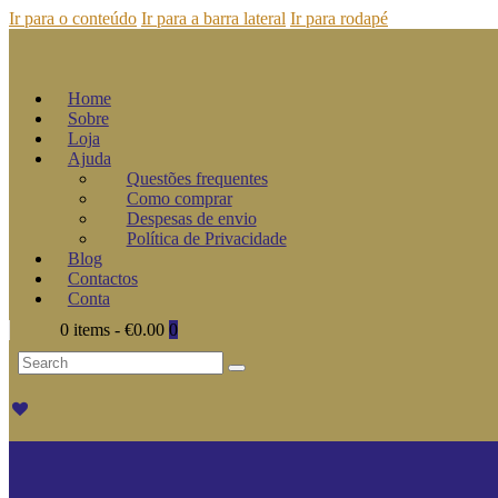
Ir para o conteúdo
Ir para a barra lateral
Ir para rodapé
Home
Sobre
Loja
Ajuda
Questões frequentes
Como comprar
Despesas de envio
Política de Privacidade
Blog
Contactos
Conta
0 items
-
€0.00
0
Search