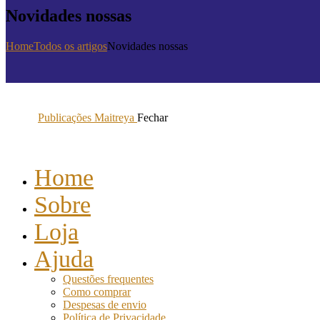
Novidades nossas
Home
Todos os artigos
Novidades nossas
Publicações Maitreya
Fechar
Home
Sobre
Loja
Ajuda
Questões frequentes
Como comprar
Despesas de envio
Política de Privacidade