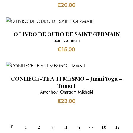
€
20.00
O LIVRO DE OURO DE SAINT GERMAIN
Saint Germain
€
15.00
CONHECE-TE A TI MESMO – Jnani Yoga –
Tomo I
Aïvanhov, Omraam Mikhaël
€
22.00
…
1
2
3
4
5
16
17