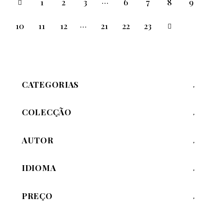
…
1
2
3
6
7
8
9
…
10
11
12
21
→
22
23
CATEGORIAS
COLECÇÃO
AUTOR
IDIOMA
PREÇO