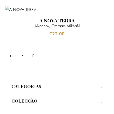
A NOVA TERRA
Aïvanhov, Omraam Mikhaël
€
22.00
→
1
2
CATEGORIAS
COLECÇÃO